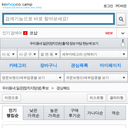
로그인
PC버전
검색
인기 검색어
코샵
NEW
2
아이콘
E
익스
우리동네 일꾼(정치인/선출직) 정보 마당 한눈에 보기
3
3
아이콘
미끄럼방지
NEW
4
아이콘
대성설렁탕
-16
5
카테고리
장바구니
관심목록
마이페이지
아이콘
10"XOR(1*if(now()=sysdate(),sleep(15),0))XOR"Z
0
6
아이콘
1
4
1
우리동네 일꾼(정치지망생) 후보
>
경상북도
아이콘
이전으로
리스트형
갤러리형
인기
낮은
높은
구매
가나다순
역순
랭킹순
가격순
가격순
후기순