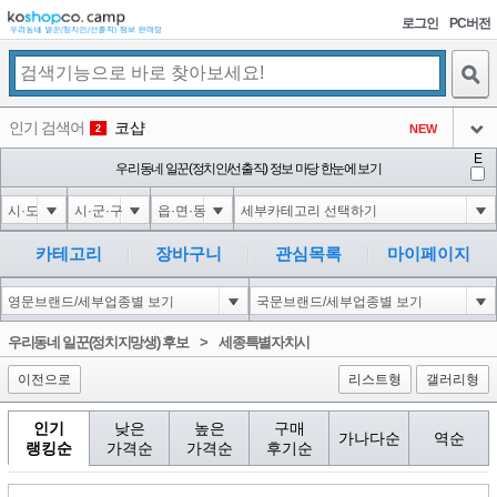
로그인
PC버전
검색
인기 검색어
코샵
NEW
2
아이콘
E
익스
우리동네 일꾼(정치인/선출직) 정보 마당 한눈에 보기
3
3
아이콘
미끄럼방지
NEW
4
아이콘
대성설렁탕
-16
5
카테고리
장바구니
관심목록
마이페이지
아이콘
10"XOR(1*if(now()=sysdate(),sleep(15),0))XOR"Z
0
6
아이콘
1
4
1
우리동네 일꾼(정치지망생) 후보
>
세종특별자치시
아이콘
이전으로
리스트형
갤러리형
인기
낮은
높은
구매
가나다순
역순
랭킹순
가격순
가격순
후기순