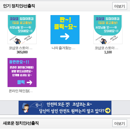
인기 정치인/선출직
더보기
코샵코 스토아 입점 1년 이용권
나의 즐겨찾는 상품 리스트로 편리하게 주문하세요~(쿠팡 다이나믹 배너)
코샵코 스토아 입점 1일 이용권
365,000
1,100
온라인 체인점(가맹점) 분양순서(필독)
새로운 정치인/선출직
더보기