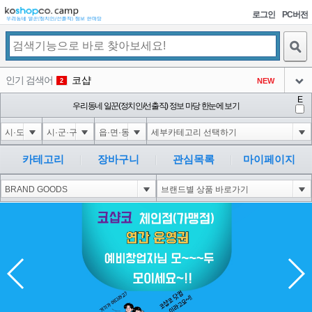
로그인
PC버전
검색
인기 검색어
코샵
익스
NEW
3
2
3
아이콘
아이콘
E
미끄럼방지
우리동네 일꾼(정치인/선출직) 정보 마당 한눈에 보기
NEW
4
아이콘
대성설렁탕
-16
5
아이콘
10"XOR(1*if(now()=sysdate(),sleep(15),0))XOR"Z
0
6
카테고리
장바구니
관심목록
마이페이지
아이콘
1
4
1
아이콘