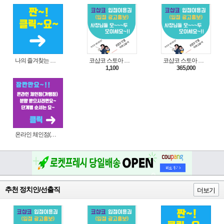
나의 즐겨찾는 상품 리스트로 편리하게 주문하세요~(쿠팡 다이나믹 배너)
코샵코 스토아 입점 1일 이용권
코샵코 스토아 입점 1년 이용권
1,100
365,000
온라인 체인점(가맹점) 분양순서(필독)
추천 정치인/선출직
더보기