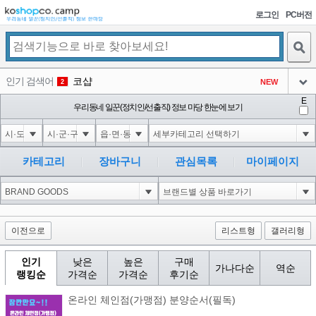
로그인
PC버전
검색
인기 검색어
코샵
NEW
2
아이콘
E
익스
우리동네 일꾼(정치인/선출직) 정보 마당 한눈에 보기
3
3
아이콘
미끄럼방지
NEW
4
아이콘
대성설렁탕
-16
5
카테고리
장바구니
관심목록
마이페이지
아이콘
10"XOR(1*if(now()=sysdate(),sleep(15),0))XOR"Z
0
6
아이콘
1
4
1
아이콘
이전으로
리스트형
갤러리형
인기
낮은
높은
구매
가나다순
역순
랭킹순
가격순
가격순
후기순
온라인 체인점(가맹점) 분양순서(필독)