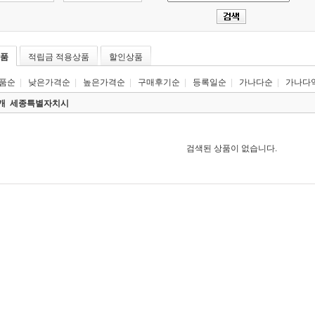
품
적립금 적용상품
할인상품
품순
|
낮은가격순
|
높은가격순
|
구매후기순
|
등록일순
|
가나다순
|
가나다
0개
세종특별자치시
검색된 상품이 없습니다.