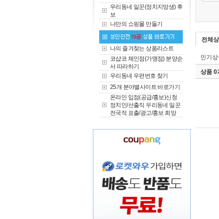
우리동네 일꾼(정치지망생) 후
보
나만의 쇼핑몰 만들기
전체상
나의 즐겨찾는 상품리스트
인기상
코샵코 체인점(가맹점) 분양순
서 따라하기
상품 
우리동네 우편번호 찾기
25개 분야별사이트 바로가기
온라인 입점(공급/홍보)신청
정치인/선출직 우리동네 일꾼
전국적 표출/광고/홍보 희망