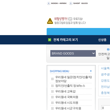
우
안전하고
일
서울특별
광주광역
우리동네 일꾼(정치인/선출직)
강원도 
정보마당
정치인/선출직 정보/뉴스
전라남도
우리동네 교육감
충청북도
우리동네 국회의원
우리동네 시도의원
우리동네 시군구의원