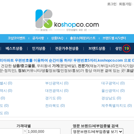
리아파트 우편번호를 이용하여 순간이동 하자! 우편번호5자리.koshopco.com 으로 G
 건강한
상품/중고물품
, 우리동네
가게
(문앞배달),
전문가
(재능기부/강사/1인지식기업
꾼-정치인),
정보
(커뮤니티/생활정보/할인정보/홍보)가 항상 여러분 곁에 있는 곳!
코샵
시 (0)
부산광역시 (0)
대구광역시 (0)
시 (0)
대전광역시 (0)
울산광역시 (0)
(0)
경기도 (0)
경상남도 (0)
 (0)
전라북도 (0)
제주특별자치도 (0)
 (0)
가격대별
영문 브랜드/세부업종별 검색
~