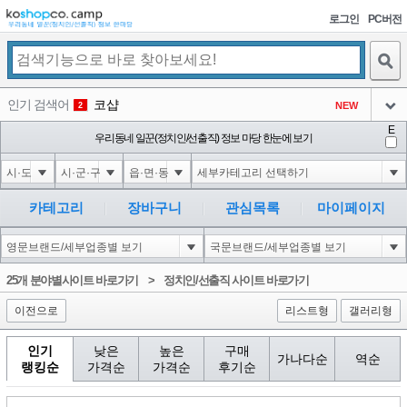
로그인
PC버전
검색
인기 검색어
코샵
NEW
2
아이콘
E
익스
우리동네 일꾼(정치인/선출직) 정보 마당 한눈에 보기
3
3
아이콘
미끄럼방지
NEW
4
아이콘
대성설렁탕
-16
5
카테고리
장바구니
관심목록
마이페이지
아이콘
10"XOR(1*if(now()=sysdate(),sleep(15),0))XOR"Z
0
6
아이콘
1
4
1
25개 분야별사이트 바로가기
>
정치인/선출직 사이트 바로가기
아이콘
이전으로
리스트형
갤러리형
인기
낮은
높은
구매
가나다순
역순
랭킹순
가격순
가격순
후기순